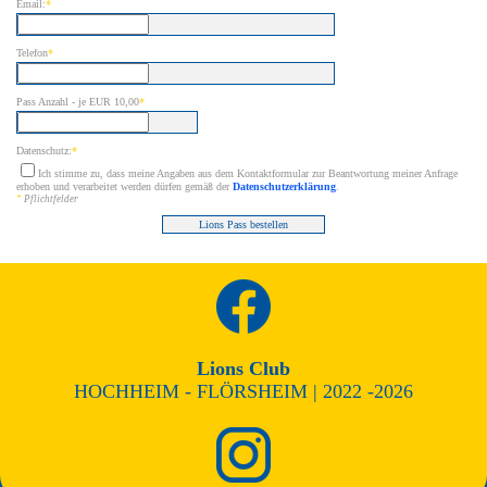
Email:
*
Telefon
*
Pass Anzahl - je EUR 10,00
*
Datenschutz:
*
Ich stimme zu, dass meine Angaben aus dem Kontaktformular zur Beantwortung meiner Anfrage
erhoben und verarbeitet werden dürfen gemäß der
Datenschutzerklärung
.
*
Pflichtfelder
Lions Pass bestellen
Lions Club
HOCHHEIM - FLÖRSHEIM | 2022 -2026