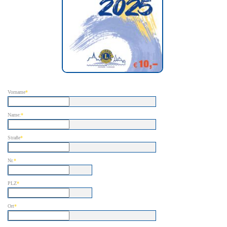
Vorname
*
Name:
*
Straße
*
Nr.
*
PLZ
*
Ort
*